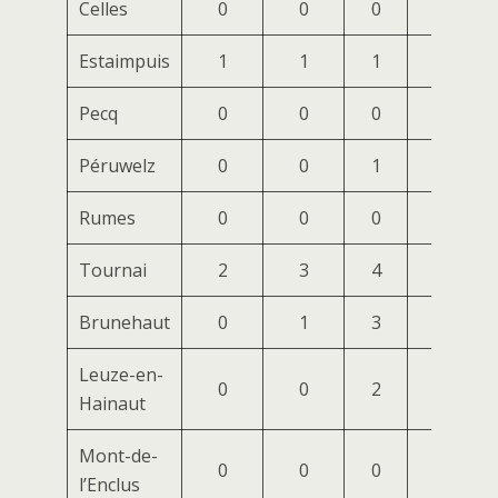
Celles
0
0
0
0
Estaimpuis
1
1
1
0
Pecq
0
0
0
0
Péruwelz
0
0
1
0
Rumes
0
0
0
0
Tournai
2
3
4
6
Brunehaut
0
1
3
3
Leuze-en-
0
0
2
2
Hainaut
Mont-de-
0
0
0
0
l’Enclus