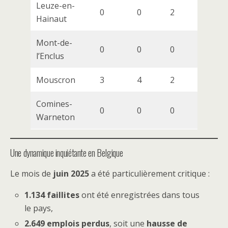
Leuze-en-
0
0
2
2
Hainaut
Mont-de-
0
0
0
0
l’Enclus
Mouscron
3
4
2
3
1
Comines-
0
0
0
0
Warneton
Une dynamique inquiétante en Belgique
Le mois de
juin 2025
a été particulièrement critique :
1.134 faillites
ont été enregistrées dans tous
le pays,
2.649 emplois perdus
, soit une
hausse de