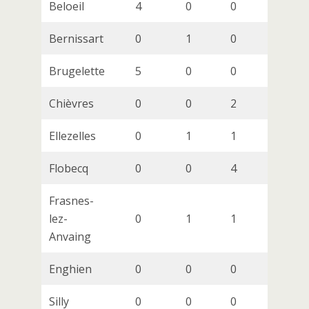
Beloeil
4
0
0
0
Bernissart
0
1
0
0
Brugelette
5
0
0
0
Chièvres
0
0
2
0
Ellezelles
0
1
1
1
Flobecq
0
0
4
0
Frasnes-
lez-
0
1
1
1
Anvaing
Enghien
0
0
0
0
Silly
0
0
0
0