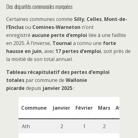
Des disparités communales marquées
Certaines communes comme
Silly
,
Celles
,
Mont-de-
l’Enclus
ou
Comines-Warneton
n’ont
enregistré
aucune perte d’emploi
liée à une faillite
en 2025. À l’inverse,
Tournai
a connu une
forte
hausse en juin
, avec
17 pertes d’emploi
, soit près de
la moitié de son total annuel.
Tableau récapitulatif des pertes d’emploi
totales
par commune de
Wallonie
picarde
depuis
janvier 2025
:
Commune
Janvier
Février
Mars
Avril
M
Ath
2
1
2
2
3