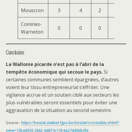
Mouscron
3
4
2
3
Comines-
0
0
0
0
Warneton
Conclusion
La Wallonie picarde n’est pas à l’abri de la
tempête économique qui secoue le pays.
Si
certaines communes semblent épargnées, d’autres
voient leur tissu entrepreneurial s’effriter. Une
vigilance accrue et un soutien ciblé aux secteurs les
plus vulnérables seront essentiels pour éviter une
aggravation de la situation au second semestre.
Source :
https://bestat.statbel.fgov.be/bestat/crosstable.xhtml?
view=13ba8303-2662-4d87-b118-4a27dd9cb3fe