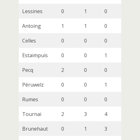
Lessines
0
1
0
1
Antoing
1
1
0
0
Celles
0
0
0
0
Estaimpuis
0
0
1
1
Pecq
2
0
0
0
Péruwelz
0
0
1
1
Rumes
0
0
0
0
Tournai
2
3
4
6
Brunehaut
0
1
3
3