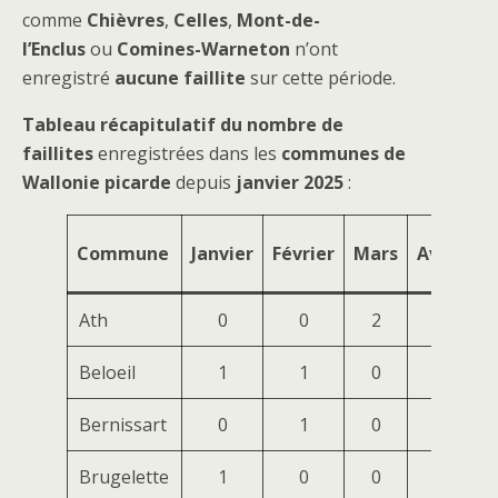
comme
Chièvres
,
Celles
,
Mont-de-
l’Enclus
ou
Comines-Warneton
n’ont
enregistré
aucune faillite
sur cette période.
Tableau récapitulatif du nombre de
faillites
enregistrées dans les
communes de
Wallonie picarde
depuis
janvier 2025
:
Commune
Janvier
Février
Mars
Avril
M
Ath
0
0
2
5
Beloeil
1
1
0
0
Bernissart
0
1
0
0
Brugelette
1
0
0
0