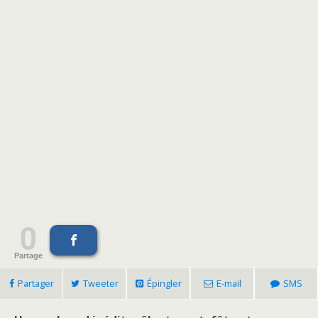
0
Partage
Partager
Tweeter
Épingler
E-mail
SMS