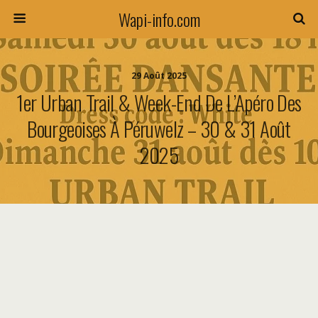
Wapi-info.com
29 Août 2025
1er Urban Trail & Week-End De L’Apéro Des
Bourgeoises À Péruwelz – 30 & 31 Août
2025