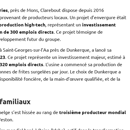
ries
, près de Mons, Clarebout dispose depuis 2016
provenant de producteurs locaux. Un projet d’envergure était
production high-tech
, représentant un
investissement
n de 300 emplois directs
. Ce projet témoigne de
éveloppement futur du groupe.
 à Saint-Georges-sur-l’Aa près de Dunkerque, a lancé sa
023
. Ce projet représente un investissement majeur, estimé à
320 emplois directs
. L’usine a commencé sa production de
tonnes de frites surgelées par jour. Le choix de Dunkerque a
sponibilité foncière, de la main-d’œuvre qualifiée, et de la
familiaux
belge s’est hissée au rang de
troisième producteur mondial
Weston.
re mondial basé à Boise (Idaho), actif dans la transformation