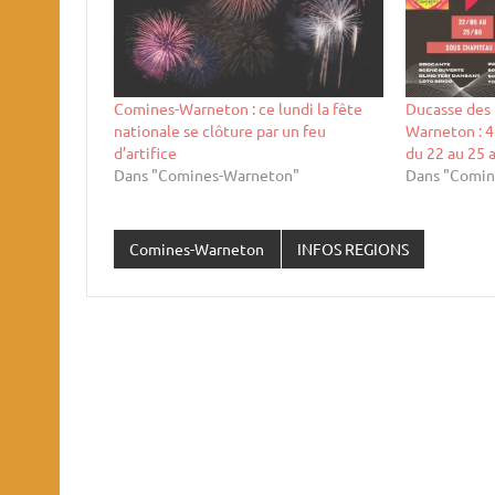
Comines-Warneton : ce lundi la fête
Ducasse des
nationale se clôture par un feu
Warneton : 4
d’artifice
du 22 au 25 
Dans "Comines-Warneton"
Dans "Comin
Comines-Warneton
INFOS REGIONS