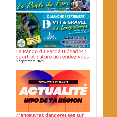
La Rando du Parc à Bléharies :
sport et nature au rendez-vous
5 septembre 2025
Manœuvres dangereuses sur