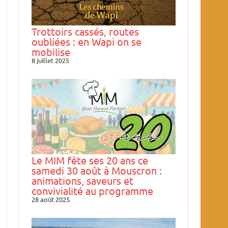
Trottoirs cassés, routes
oubliées : en Wapi on se
mobilise
8 juillet 2025
Le MIM fête ses 20 ans ce
samedi 30 août à Mouscron :
animations, saveurs et
convivialité au programme
28 août 2025