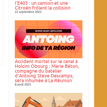
l’E403 : un camion et une
Citroën frôlent la collision
22 septembre 2025
Accident mortel sur le canal à
Holcim Obourg : Marie Béton,
compagne du batelier
d’Antoing Steve Descamps,
sera inhumée à La Réunion
8 août 2025