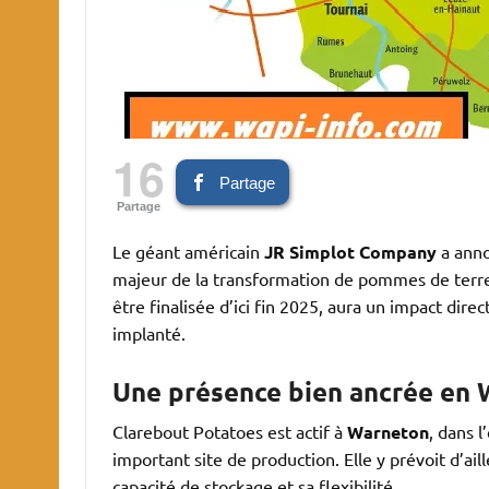
16
Partage
Partage
Le géant américain
JR Simplot Company
a anno
majeur de la transformation de pommes de terre 
être finalisée d’ici fin 2025, aura un impact direc
implanté.
Une présence bien ancrée en 
Clarebout Potatoes est actif à
Warneton
, dans 
important site de production. Elle y prévoit d’aill
capacité de stockage et sa flexibilité.