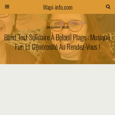
Wapi-info.com
26 Juillet 2025
Blind Test Solidaire À Beloeil Plage : Musique,
Fun Et Générosité Au Rendez-Vous !