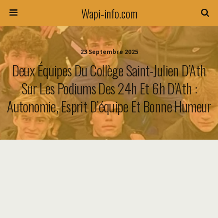
Wapi-info.com
23 Septembre 2025
Deux Équipes Du Collège Saint-Julien D’Ath
Sur Les Podiums Des 24h Et 6h D’Ath :
Autonomie, Esprit D’équipe Et Bonne Humeur