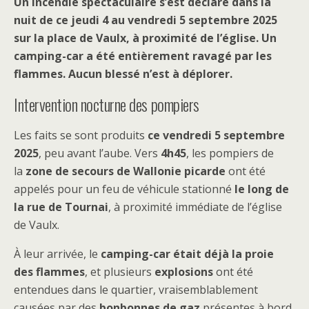
Un incendie spectaculaire s’est déclaré dans la
nuit de ce jeudi 4 au vendredi 5 septembre 2025
sur la place de Vaulx, à proximité de l’église. Un
camping-car a été entièrement ravagé par les
flammes. Aucun blessé n’est à déplorer.
Intervention nocturne des pompiers
Les faits se sont produits
ce vendredi 5 septembre
2025
, peu avant l’aube. Vers
4h45
, les pompiers de
la
zone de secours de Wallonie picarde
ont été
appelés pour un feu de véhicule stationné
le long de
la rue de Tournai
, à proximité immédiate de l’église
de Vaulx.
À leur arrivée, le
camping-car était déjà la proie
des flammes
, et plusieurs
explosions
ont été
entendues dans le quartier, vraisemblablement
causées par des
bonbonnes de gaz
présentes à bord.