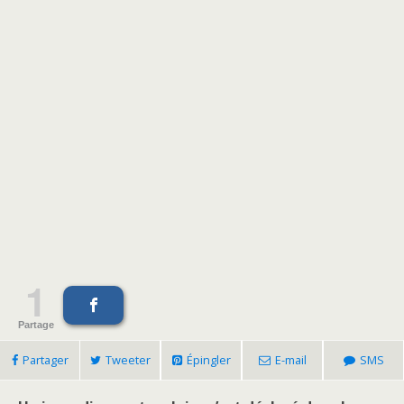
1
Partage
Partager
Tweeter
Épingler
E-mail
SMS