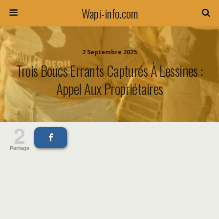
Wapi-info.com
2 Septembre 2025
Trois Boucs Errants Capturés À Lessines :
Appel Aux Propriétaires
2
Partage