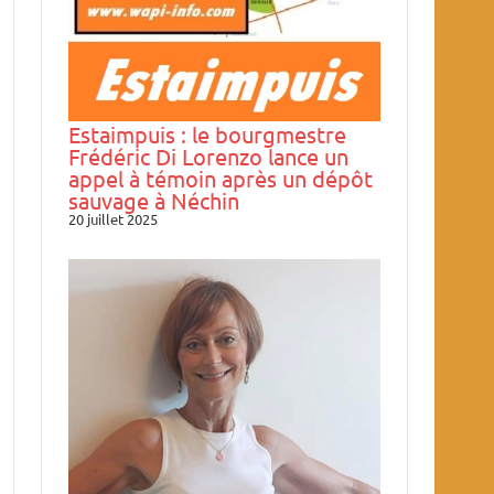
Estaimpuis : le bourgmestre
Frédéric Di Lorenzo lance un
appel à témoin après un dépôt
sauvage à Néchin
20 juillet 2025