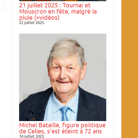
21 juillet 2025 : Tournai et
Mouscron en fête, malgré la
pluie (+vidéos)
22 juillet 2025
Michel Bataille, figure politique
de Celles, s’est éteint à 72 ans
16 juillet 2025