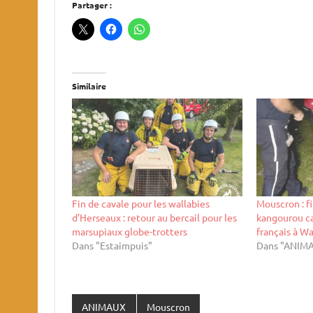
Partager :
Similaire
Fin de cavale pour les wallabies
Mouscron : f
d’Herseaux : retour au bercail pour les
kangourou ca
marsupiaux globe-trotters
français à W
Dans "Estaimpuis"
Dans "ANIM
ANIMAUX
Mouscron