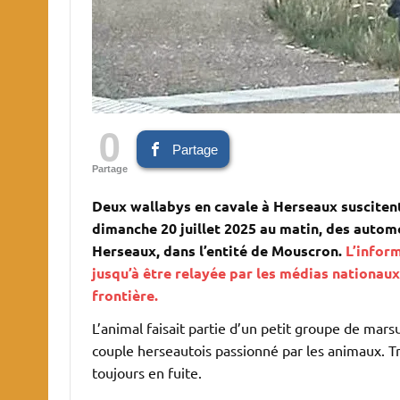
0
Partage
Partage
Deux wallabys en cavale à Herseaux suscitent
dimanche 20 juillet 2025 au matin, des autom
Herseaux, dans l’entité de Mouscron.
L’inform
jusqu’à être relayée par les médias nationau
frontière.
L’animal faisait partie d’un petit groupe de mar
couple herseautois passionné par les animaux. Tr
toujours en fuite.