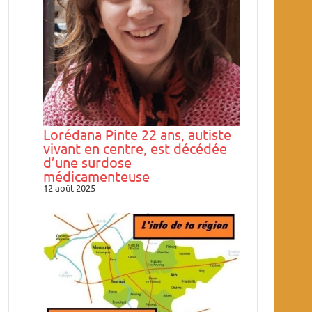
Lorédana Pinte 22 ans, autiste
vivant en centre, est décédée
d’une surdose
médicamenteuse
12 août 2025