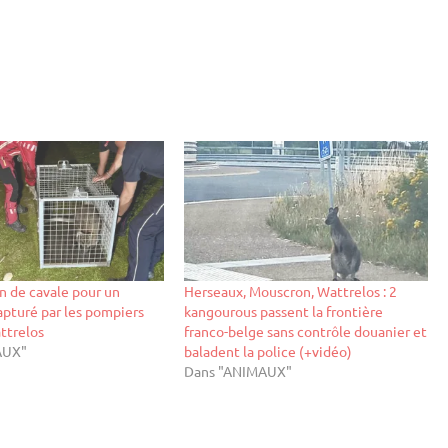
in de cavale pour un
Herseaux, Mouscron, Wattrelos : 2
pturé par les pompiers
kangourous passent la frontière
attrelos
franco-belge sans contrôle douanier et
AUX"
baladent la police (+vidéo)
Dans "ANIMAUX"