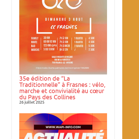
35e édition de “La
Traditionnelle” à Frasnes : vélo,
marche et convivialité au cœur
du Pays des Collines
26 juillet 2025