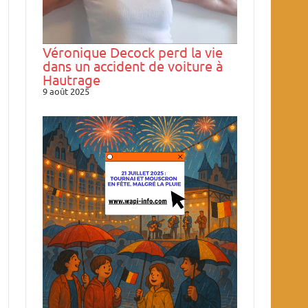
Véronique Decock perd la vie
dans un accident de voiture à
Hautrage
9 août 2025