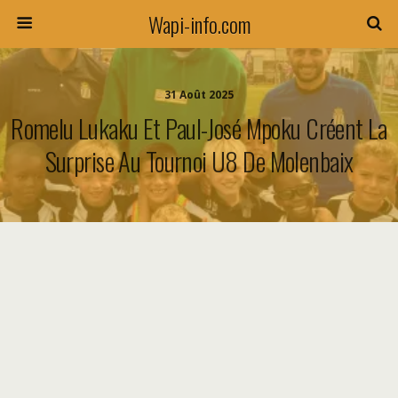
Wapi-info.com
31 Août 2025
Romelu Lukaku Et Paul-José Mpoku Créent La
Surprise Au Tournoi U8 De Molenbaix