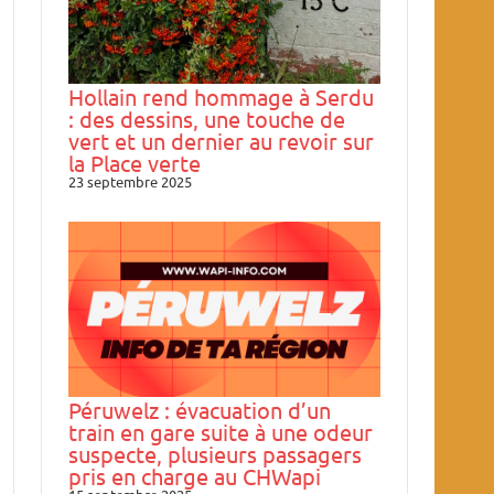
Hollain rend hommage à Serdu
: des dessins, une touche de
vert et un dernier au revoir sur
la Place verte
23 septembre 2025
Péruwelz : évacuation d’un
train en gare suite à une odeur
suspecte, plusieurs passagers
pris en charge au CHWapi