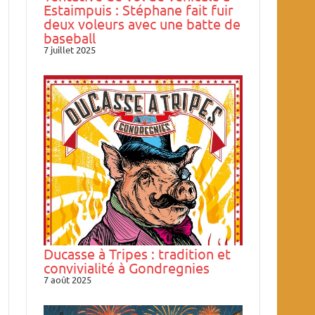
Estaimpuis : Stéphane fait fuir
deux voleurs avec une batte de
baseball
7 juillet 2025
Ducasse à Tripes : tradition et
convivialité à Gondregnies
7 août 2025