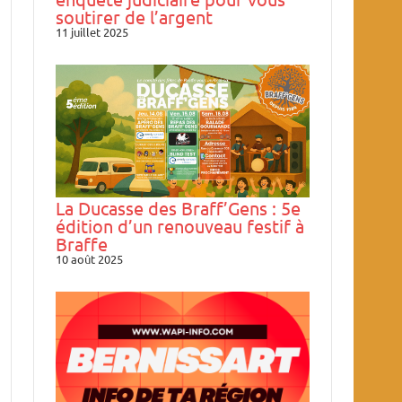
soutirer de l’argent
11 juillet 2025
La Ducasse des Braff’Gens : 5e
édition d’un renouveau festif à
Braffe
10 août 2025