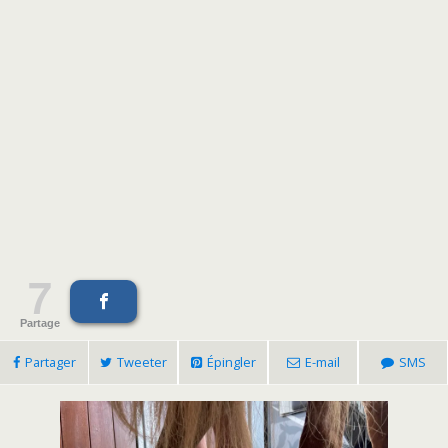
7
Partage
Partager
Tweeter
Épingler
E-mail
SMS