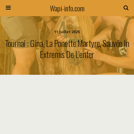
Wapi-info.com
11 Juillet 2025
Tournai : Gina, La Ponette Martyre, Sauvée In
Extremis De L’enfer