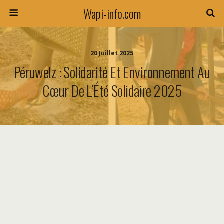
Wapi-info.com
20 Juillet 2025
Péruwelz : Solidarité Et Environnement Au
Cœur De L’Été Solidaire 2025