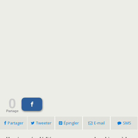
0
Partage
Partager
Tweeter
Épingler
E-mail
SMS