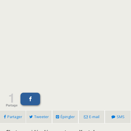
1
Partage
Partager
Tweeter
Épingler
E-mail
SMS