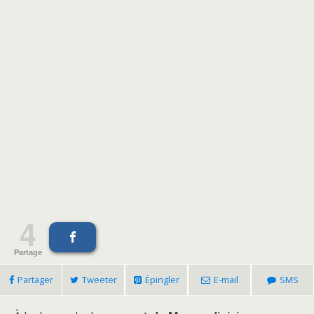
4
Partage
Partager
Tweeter
Épingler
E-mail
SMS