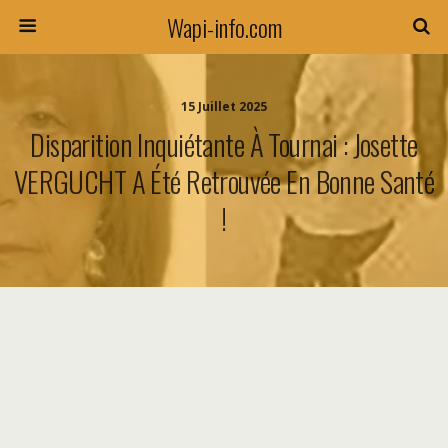
Wapi-info.com
15 Juillet 2025
Disparition Inquiétante À Tournai : Josette
VERGUCHT A Été Retrouvée En Bonne Santé
!