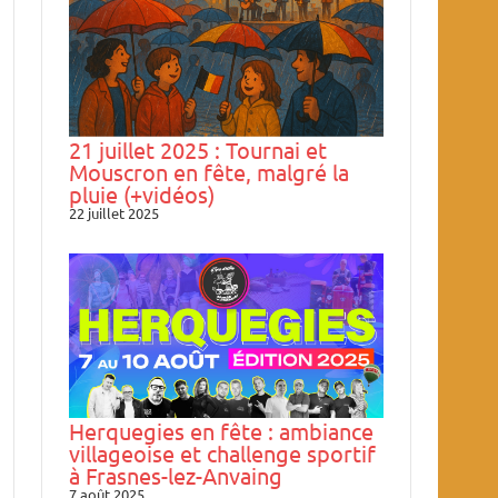
21 juillet 2025 : Tournai et
Mouscron en fête, malgré la
pluie (+vidéos)
22 juillet 2025
Herquegies en fête : ambiance
villageoise et challenge sportif
à Frasnes-lez-Anvaing
7 août 2025