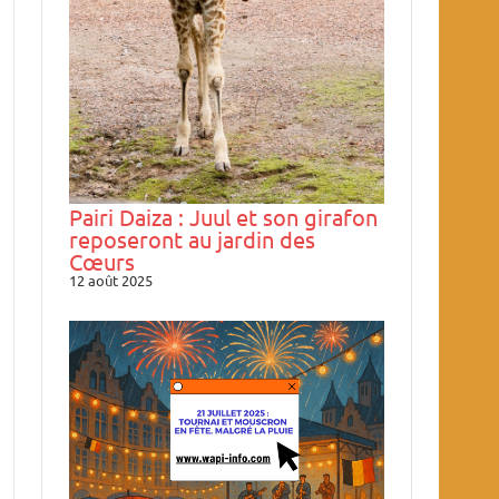
Pairi Daiza : Juul et son girafon
reposeront au jardin des
Cœurs
12 août 2025