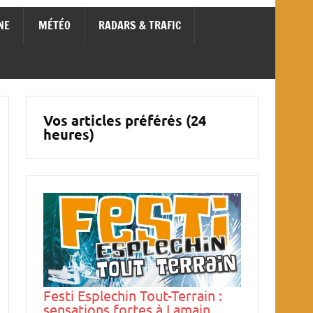
NE
MÉTÉO
RADARS & TRAFIC
Vos articles préférés (24
heures)
Festi Esplechin Tout-Terrain :
sensations fortes à Lamain