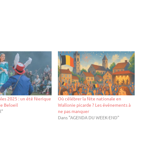
les 2025 : un été féerique
Où célébrer la fête nationale en
e Beloeil
Wallonie picarde ? Les événements à
l"
ne pas manquer
Dans "AGENDA DU WEEK-END"