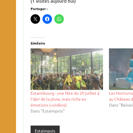
(1 visites aujourd'hui)
Partager :
Similaire
Estaimbourg : une fête du 20 juillet à
Les Nocturna
l’abri de la pluie, mais riche en
au Château d
émotions (+vidéos)
Dans "Beloei
Dans "Estaimpuis"
Estaimpuis