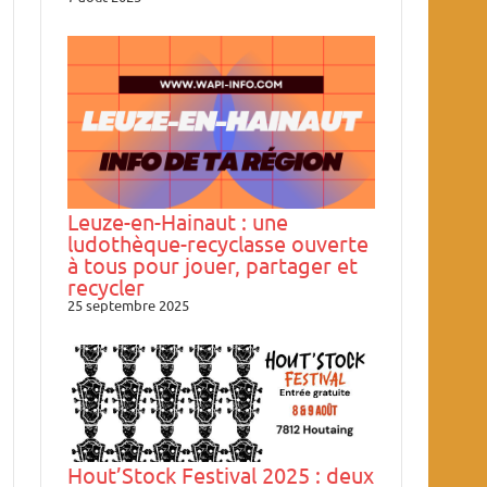
Leuze-en-Hainaut : une
ludothèque-recyclasse ouverte
à tous pour jouer, partager et
recycler
25 septembre 2025
Hout’Stock Festival 2025 : deux