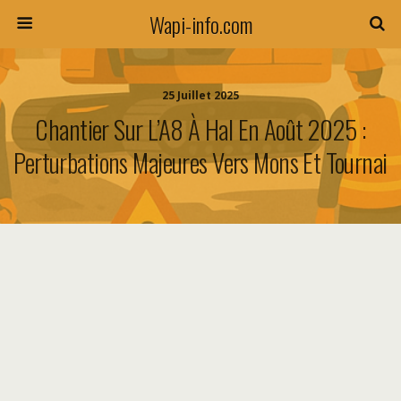
Wapi-info.com
25 Juillet 2025
Chantier Sur L’A8 À Hal En Août 2025 :
Perturbations Majeures Vers Mons Et Tournai