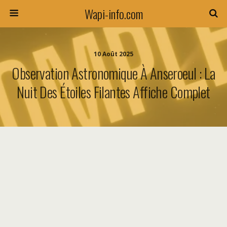
Wapi-info.com
10 Août 2025
Observation Astronomique À Anseroeul : La
Nuit Des Étoiles Filantes Affiche Complet