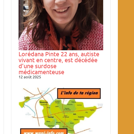
Lorédana Pinte 22 ans, autiste
vivant en centre, est décédée
d’une surdose
médicamenteuse
12 août 2025