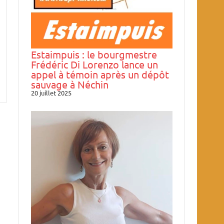
Estaimpuis : le bourgmestre
Frédéric Di Lorenzo lance un
appel à témoin après un dépôt
sauvage à Néchin
20 juillet 2025