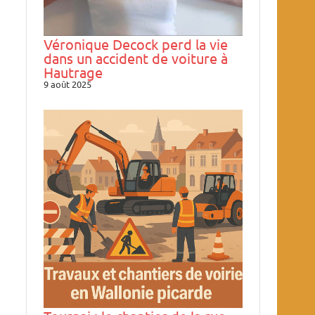
Véronique Decock perd la vie
dans un accident de voiture à
Hautrage
9 août 2025