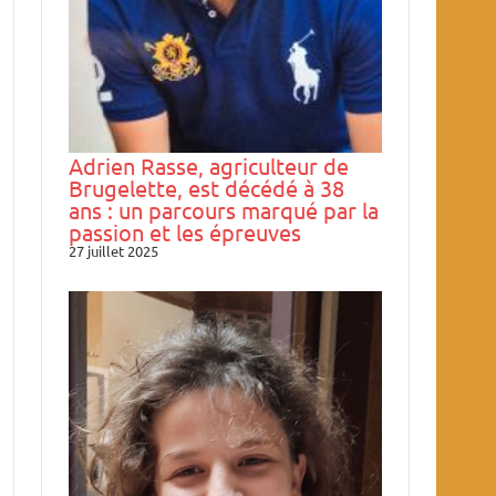
Adrien Rasse, agriculteur de
Brugelette, est décédé à 38
ans : un parcours marqué par la
passion et les épreuves
27 juillet 2025