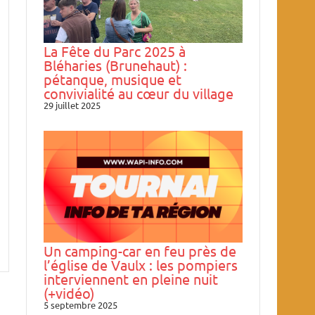
La Fête du Parc 2025 à
Bléharies (Brunehaut) :
pétanque, musique et
convivialité au cœur du village
29 juillet 2025
Un camping-car en feu près de
l’église de Vaulx : les pompiers
interviennent en pleine nuit
(+vidéo)
5 septembre 2025