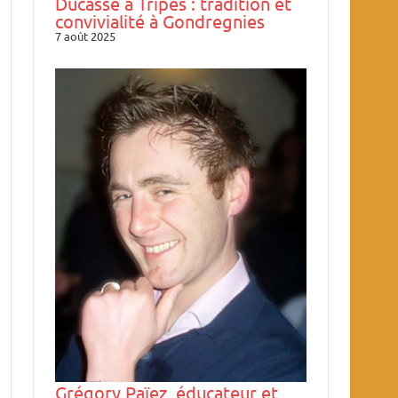
Ducasse à Tripes : tradition et
convivialité à Gondregnies
7 août 2025
Grégory Païez, éducateur et