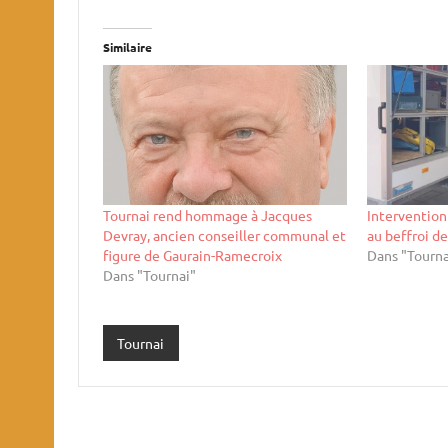
Similaire
Tournai rend hommage à Jacques
Intervention
Devray, ancien conseiller communal et
au beffroi d
figure de Gaurain-Ramecroix
Dans "Tourna
Dans "Tournai"
Tournai