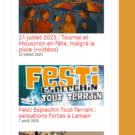
21 juillet 2025 : Tournai et
Mouscron en fête, malgré la
pluie (+vidéos)
22 juillet 2025
Festi Esplechin Tout-Terrain :
sensations fortes à Lamain
7 août 2025