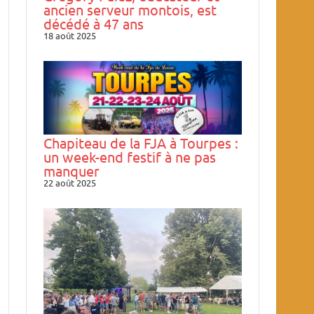
ancien serveur montois, est
décédé à 47 ans
18 août 2025
Chapiteau de la FJA à Tourpes :
un week-end festif à ne pas
manquer
22 août 2025