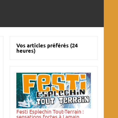
Vos articles préférés (24
heures)
Festi Esplechin Tout-Terrain :
sensations fortes à Lamain