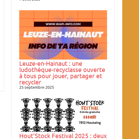
Leuze-en-Hainaut : une
ludothèque-recyclasse ouverte
à tous pour jouer, partager et
recycler
25 septembre 2025
Hout’Stock Festival 2025 : deux