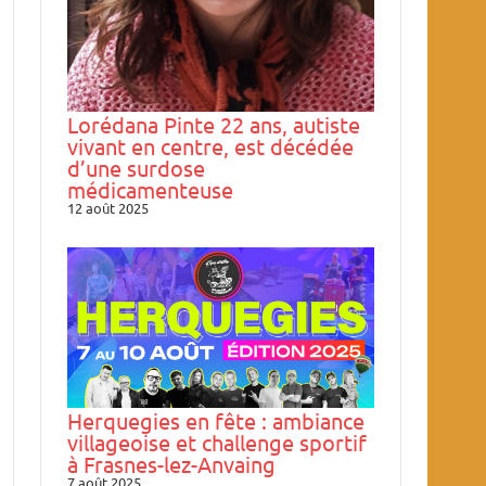
Lorédana Pinte 22 ans, autiste
vivant en centre, est décédée
d’une surdose
médicamenteuse
12 août 2025
Herquegies en fête : ambiance
villageoise et challenge sportif
à Frasnes-lez-Anvaing
7 août 2025