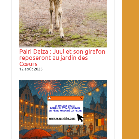
Pairi Daiza : Juul et son girafon
reposeront au jardin des
Cœurs
12 août 2025