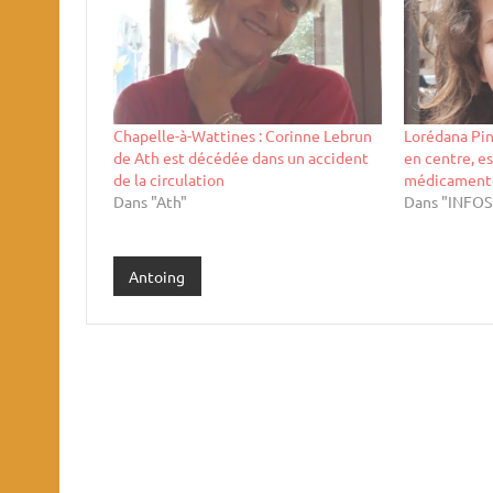
Chapelle-à-Wattines : Corinne Lebrun
Lorédana Pin
de Ath est décédée dans un accident
en centre, e
de la circulation
médicament
Dans "Ath"
Dans "INFO
Antoing