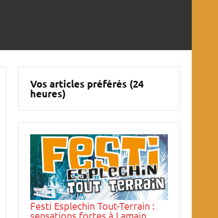
Vos articles préférés (24
heures)
Festi Esplechin Tout-Terrain :
sensations fortes à Lamain