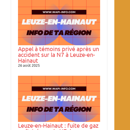
Appel à témoins privé après un
accident sur la N7 à Leuze-en-
Hainaut
26 août 2025
Leuze-en-Hainaut : fuite de gaz