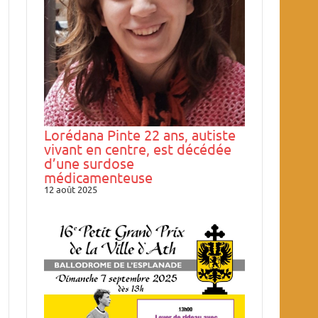
Lorédana Pinte 22 ans, autiste
vivant en centre, est décédée
d’une surdose
médicamenteuse
12 août 2025