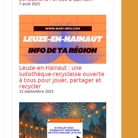
7 août 2025
Leuze-en-Hainaut : une
ludothèque-recyclasse ouverte
à tous pour jouer, partager et
recycler
25 septembre 2025