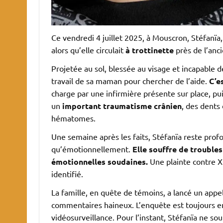
Ce vendredi 4 juillet 2025, à Mouscron, Stéfanïa
alors qu’elle circulait
à trottinette
près de l’anc
Projetée au sol, blessée au visage et incapable d
travail de sa maman pour chercher de l’aide.
C’e
charge par une infirmière présente sur place, pui
un
important traumatisme crânien
, des dents
hématomes.
Une semaine après les faits, Stéfanïa reste pr
qu’émotionnellement.
Elle souffre de troubles
émotionnelles soudaines.
Une plainte contre X 
identifié.
La famille, en quête de témoins, a lancé un app
commentaires haineux. L’enquête est toujours e
vidéosurveillance. Pour l’instant, Stéfanïa ne so