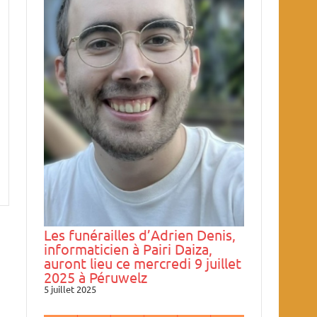
Les funérailles d’Adrien Denis,
informaticien à Pairi Daiza,
auront lieu ce mercredi 9 juillet
2025 à Péruwelz
5 juillet 2025