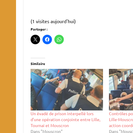
(1 visites aujourd'hui)
Partager :
Similaire
Un évadé de prison interpellé lors
Contrôles pol
d’une opération conjointe entre Lille,
Lille-Mouscro
Tournai et Mouscron
action coord
Dans "Mouscron"
Dans "Mousc