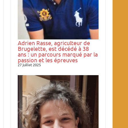
Adrien Rasse, agriculteur de
Brugelette, est décédé à 38
ans : un parcours marqué par la
passion et les épreuves
27 juillet 2025