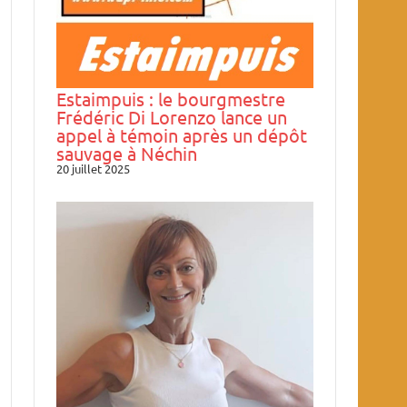
Estaimpuis : le bourgmestre
Frédéric Di Lorenzo lance un
appel à témoin après un dépôt
sauvage à Néchin
20 juillet 2025