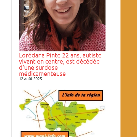
Lorédana Pinte 22 ans, autiste
vivant en centre, est décédée
d’une surdose
médicamenteuse
12 août 2025