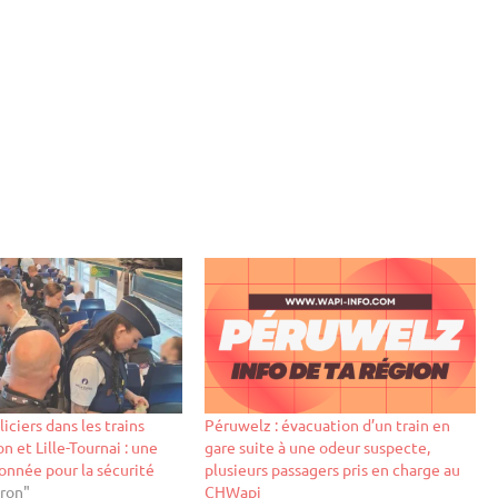
iciers dans les trains
Péruwelz : évacuation d’un train en
n et Lille-Tournai : une
gare suite à une odeur suspecte,
onnée pour la sécurité
plusieurs passagers pris en charge au
ron"
CHWapi