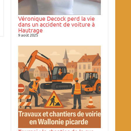
Véronique Decock perd la vie
dans un accident de voiture à
Hautrage
9 août 2025