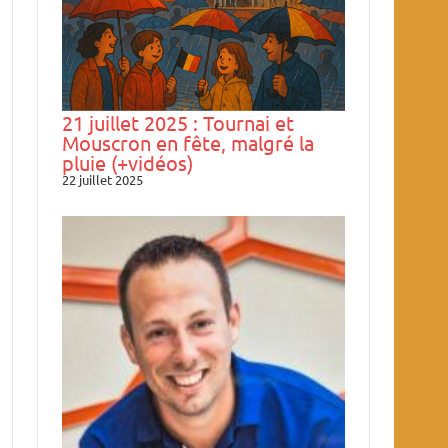
21 juillet 2025 : Tournai et
Mouscron en fête, malgré la
pluie (+vidéos)
22 juillet 2025