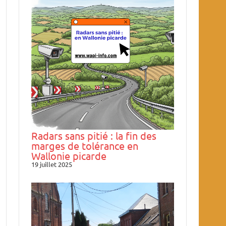
Radars sans pitié : la fin des
marges de tolérance en
Wallonie picarde
19 juillet 2025