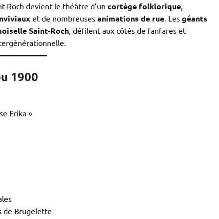
nt-Roch devient le théâtre d’un
cortège folklorique
,
nviviaux
et de nombreuses
animations de rue
. Les
géants
iselle Saint-Roch
, défilent aux côtés de fanfares et
tergénérationnelle.
eu 1900
se Erika »
ales
s de Brugelette