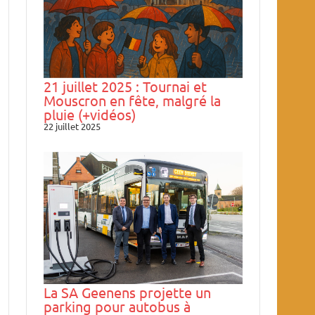
21 juillet 2025 : Tournai et
Mouscron en fête, malgré la
pluie (+vidéos)
22 juillet 2025
La SA Geenens projette un
parking pour autobus à