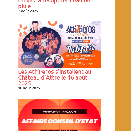
pluie
3 août 2025
Les Ath’Péros s’installent au
Château d’Attre le 16 août
2025
10 août 2025