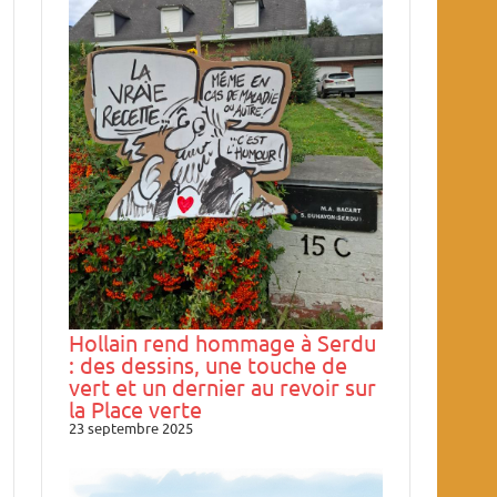
Hollain rend hommage à Serdu
: des dessins, une touche de
vert et un dernier au revoir sur
la Place verte
23 septembre 2025