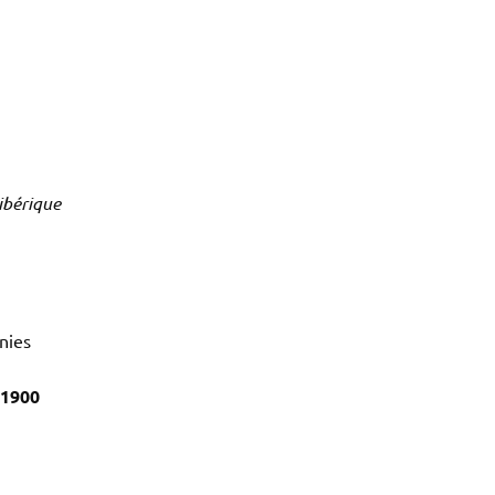
ibérique
gnies
 1900