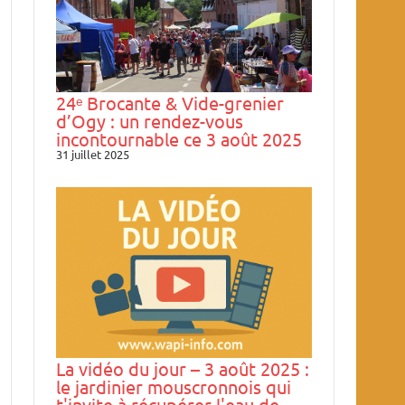
24ᵉ Brocante & Vide-grenier
d’Ogy : un rendez-vous
incontournable ce 3 août 2025
31 juillet 2025
La vidéo du jour – 3 août 2025 :
le jardinier mouscronnois qui
t'invite à récupérer l'eau de