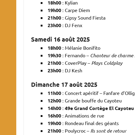
18h00
: Kylian
19h00
: Carpe Diem
21h00
: Gipsy Sound Fiesta
23h00
: DJ Fenx
Samedi 16 août 2025
18h00
: Mélanie Bonifito
19h30
: Fernando –
Chanteur de charme 
21h00
: CoverPlay –
Plays Coldplay
23h00
: DJ Kesh
Dimanche 17 août 2025
11h00
: Concert apéritif – Fanfare d’Olli
12h00
: Grande bouffe du Cayoteu
14h00
:
49e Grand Cortège El Cayoteu
16h00
: Animations de rue
19h00
: Rondeau final des géants
21h00
: Poulycroc –
Ils sont de retour