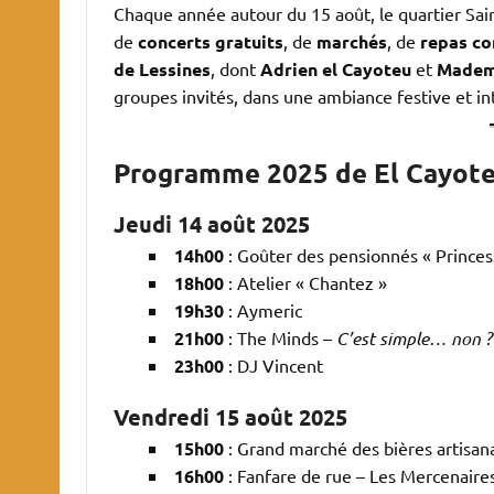
Chaque année autour du 15 août, le quartier Sai
de
concerts gratuits
, de
marchés
, de
repas co
de Lessines
, dont
Adrien el Cayoteu
et
Mademo
groupes invités, dans une ambiance festive et in
Programme 2025 de El Cayot
Jeudi 14 août 2025
14h00
: Goûter des pensionnés « Princes
18h00
: Atelier « Chantez »
19h30
: Aymeric
21h00
: The Minds –
C’est simple… non ?
23h00
: DJ Vincent
Vendredi 15 août 2025
15h00
: Grand marché des bières artisan
16h00
: Fanfare de rue – Les Mercenaire