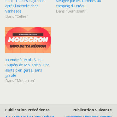
Pecq et Celles : vigilance
ravagée par les flammes au
après l’incendie chez
camping du Préau
Vanheede
Dans "Bernissart"
Dans "Celles"
Incendie à l’école Saint-
Exupéry de Mouscron : une
alerte bien gérée, sans
gravité
Dans "Mouscron"
Publication Précédente
Publication Suivante
60 Ans De La Saint-Hubert
Froyennes : Impressionnant