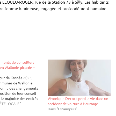
 LEQUEU-ROGER, rue de la Station 73 à Silly. Les habitants
 d’une femme lumineuse, engagée et profondément humaine.
ments de conseillers
n Wallonie picarde –
but de l’année 2025,
ommunes de Wallonie
 connu des changements
osition de leur conseil
Véronique Decock perd la vie dans un
 la majorité des entités
accident de voiture à Hautrage
stré aucun remplacement,
ÊTE LOCALE"
Dans "Estaimpuis"
 elles ont vu de nouveaux
serment pour siéger au