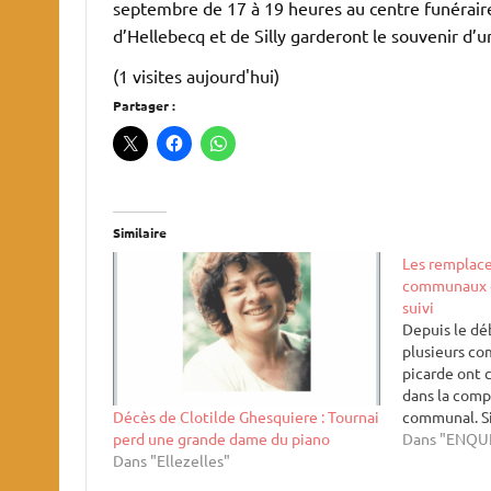
septembre de 17 à 19 heures au centre funéraire
d’Hellebecq et de Silly garderont le souvenir
(1 visites aujourd'hui)
Partager :
Similaire
Les remplace
communaux e
suivi
Depuis le dé
plusieurs c
picarde ont
dans la comp
Décès de Clotilde Ghesquiere : Tournai
communal. Si
perd une grande dame du piano
n’ont enregi
Dans "ENQU
Dans "Ellezelles"
sept d’entre
élus prêter 