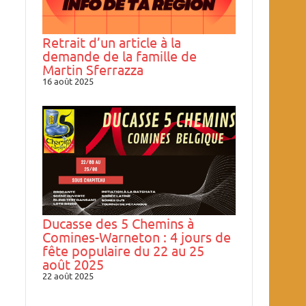
Retrait d’un article à la
demande de la famille de
Martin Sferrazza
16 août 2025
Ducasse des 5 Chemins à
Comines-Warneton : 4 jours de
fête populaire du 22 au 25
août 2025
22 août 2025