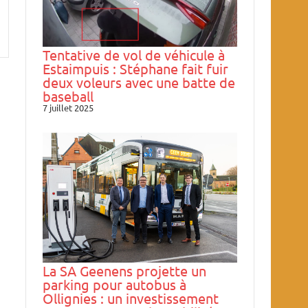
Tentative de vol de véhicule à
Estaimpuis : Stéphane fait fuir
deux voleurs avec une batte de
baseball
7 juillet 2025
La SA Geenens projette un
parking pour autobus à
Ollignies : un investissement