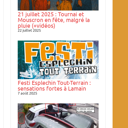
21 juillet 2025 : Tournai et
Mouscron en fête, malgré la
pluie (+vidéos)
22 juillet 2025
Festi Esplechin Tout-Terrain :
sensations fortes à Lamain
7 août 2025