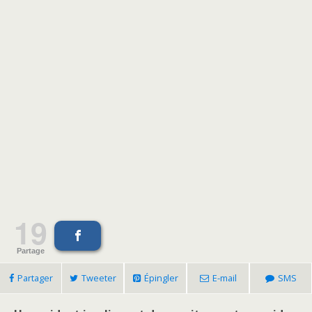
19
Partage
Partager
Tweeter
Épingler
E-mail
SMS