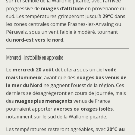
sur l’ensemble de la Wallonie picarde, avec l’arrivée
progressive de
nuages d’altitude
en provenance du
sud. Les températures grimperont jusqu’à
29°C
dans
les zones centrales comme Frasnes-lez-Anvaing ou
Péruwelz, sous un vent faible à modéré, tournant
du
nord-est vers le nord
.
Mercredi : instabilité en approche
Le
mercredi 20 août
débutera sous un ciel
voilé
mais lumineux
, avant que des
nuages bas venus de
la mer du Nord
ne gagnent l’ouest de la région. Ces
derniers se désagrégeront en cours de journée, mais
des
nuages plus menaçants
venus de France
pourraient apporter
averses ou orages isolés
,
notamment sur le sud de la Wallonie picarde.
Les températures resteront agréables, avec
20°C au