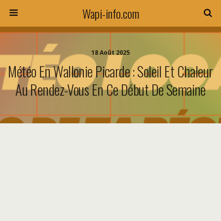
Wapi-info.com
18 Août 2025
Météo En Wallonie Picarde : Soleil Et Chaleur
Au Rendez-Vous En Ce Début De Semaine