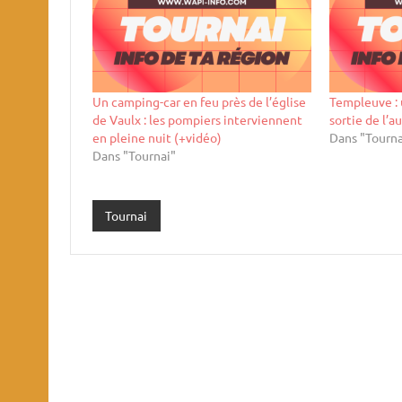
Un camping-car en feu près de l’église
Templeuve : 
de Vaulx : les pompiers interviennent
sortie de l’a
en pleine nuit (+vidéo)
Dans "Tourna
Dans "Tournai"
Tournai