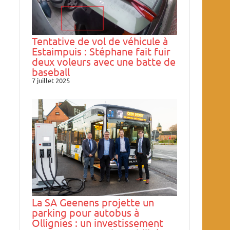
Tentative de vol de véhicule à
Estaimpuis : Stéphane fait fuir
deux voleurs avec une batte de
baseball
7 juillet 2025
La SA Geenens projette un
parking pour autobus à
Ollignies : un investissement