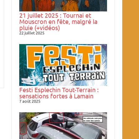
21 juillet 2025 : Tournai et
Mouscron en fête, malgré la
pluie (+vidéos)
22 juillet 2025
Festi Esplechin Tout-Terrain :
sensations fortes à Lamain
7 août 2025