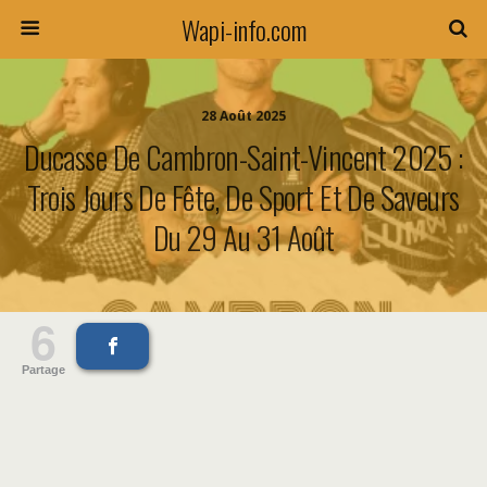
Wapi-info.com
28 Août 2025
Ducasse De Cambron-Saint-Vincent 2025 :
Trois Jours De Fête, De Sport Et De Saveurs
Du 29 Au 31 Août
6
Partage