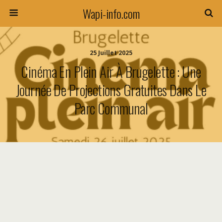
Wapi-info.com
25 Juillet 2025
Cinéma En Plein Air À Brugelette : Une
Journée De Projections Gratuites Dans Le
Parc Communal