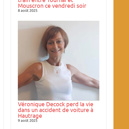
Mouscron ce vendredi soir
8 août 2025
Véronique Decock perd la vie
dans un accident de voiture à
Hautrage
9 août 2025