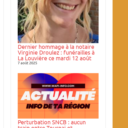
Dernier hommage à la notaire
Virginie Droulez : funérailles à
La Louvière ce mardi 12 août
7 août 2025
Perturbation SNCB : aucun
train entre Tournai et