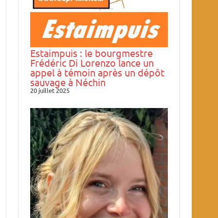
Estaimpuis : le bourgmestre
Frédéric Di Lorenzo lance un
appel à témoin après un dépôt
sauvage à Néchin
20 juillet 2025