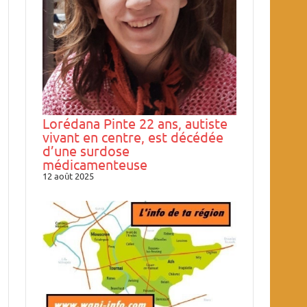
Lorédana Pinte 22 ans, autiste
vivant en centre, est décédée
d’une surdose
médicamenteuse
12 août 2025