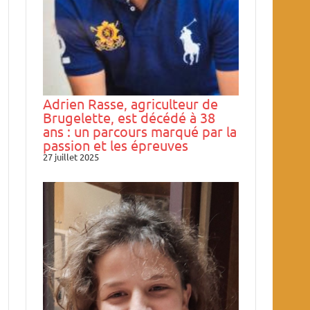
Adrien Rasse, agriculteur de
Brugelette, est décédé à 38
ans : un parcours marqué par la
passion et les épreuves
27 juillet 2025